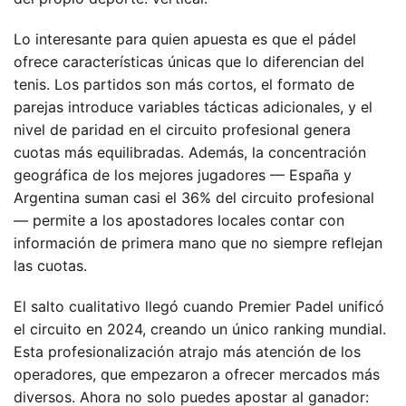
Lo interesante para quien apuesta es que el pádel
ofrece características únicas que lo diferencian del
tenis. Los partidos son más cortos, el formato de
parejas introduce variables tácticas adicionales, y el
nivel de paridad en el circuito profesional genera
cuotas más equilibradas. Además, la concentración
geográfica de los mejores jugadores — España y
Argentina suman casi el 36% del circuito profesional
— permite a los apostadores locales contar con
información de primera mano que no siempre reflejan
las cuotas.
El salto cualitativo llegó cuando Premier Padel unificó
el circuito en 2024, creando un único ranking mundial.
Esta profesionalización atrajo más atención de los
operadores, que empezaron a ofrecer mercados más
diversos. Ahora no solo puedes apostar al ganador: