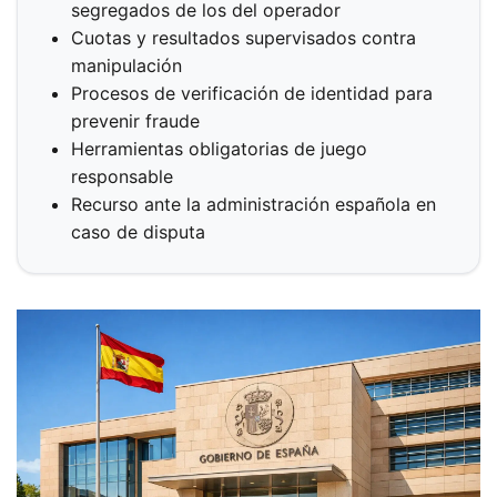
segregados de los del operador
Cuotas y resultados supervisados contra
manipulación
Procesos de verificación de identidad para
prevenir fraude
Herramientas obligatorias de juego
responsable
Recurso ante la administración española en
caso de disputa