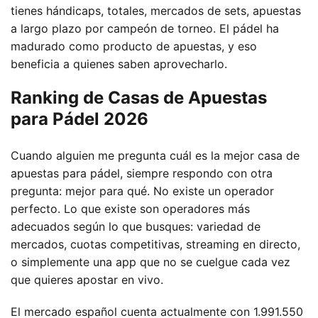
tienes hándicaps, totales, mercados de sets, apuestas
a largo plazo por campeón de torneo. El pádel ha
madurado como producto de apuestas, y eso
beneficia a quienes saben aprovecharlo.
Ranking de Casas de Apuestas
para Pádel 2026
Cuando alguien me pregunta cuál es la mejor casa de
apuestas para pádel, siempre respondo con otra
pregunta: mejor para qué. No existe un operador
perfecto. Lo que existe son operadores más
adecuados según lo que busques: variedad de
mercados, cuotas competitivas, streaming en directo,
o simplemente una app que no se cuelgue cada vez
que quieres apostar en vivo.
El mercado español cuenta actualmente con 1.991.550