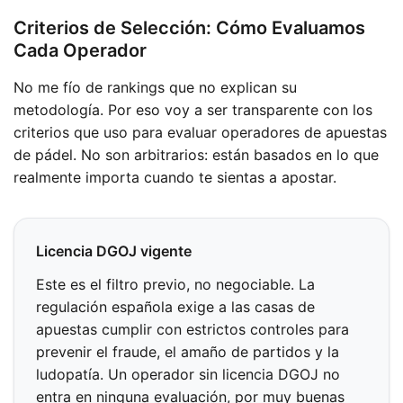
Criterios de Selección: Cómo Evaluamos
Cada Operador
No me fío de rankings que no explican su
metodología. Por eso voy a ser transparente con los
criterios que uso para evaluar operadores de apuestas
de pádel. No son arbitrarios: están basados en lo que
realmente importa cuando te sientas a apostar.
Licencia DGOJ vigente
Este es el filtro previo, no negociable. La
regulación española exige a las casas de
apuestas cumplir con estrictos controles para
prevenir el fraude, el amaño de partidos y la
ludopatía. Un operador sin licencia DGOJ no
entra en ninguna evaluación, por muy buenas