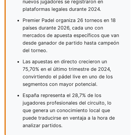
nuevos jugadores se registraron en
plataformas legales durante 2024.
Premier Padel organiza 26 torneos en 18
países durante 2026, cada uno con
mercados de apuesta específicos que van
desde ganador de partido hasta campeón
del torneo.
Las apuestas en directo crecieron un
75,70% en el último trimestre de 2024,
convirtiendo el pádel live en uno de los
segmentos con mayor potencial.
España representa el 28,7% de los
jugadores profesionales del circuito, lo
que genera un conocimiento local que
puede traducirse en ventaja a la hora de
analizar partidos.