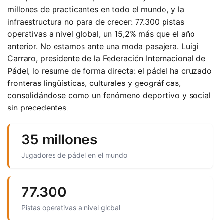
millones de practicantes en todo el mundo, y la
infraestructura no para de crecer: 77.300 pistas
operativas a nivel global, un 15,2% más que el año
anterior. No estamos ante una moda pasajera. Luigi
Carraro, presidente de la Federación Internacional de
Pádel, lo resume de forma directa: el pádel ha cruzado
fronteras lingüísticas, culturales y geográficas,
consolidándose como un fenómeno deportivo y social
sin precedentes.
35 millones
Jugadores de pádel en el mundo
77.300
Pistas operativas a nivel global