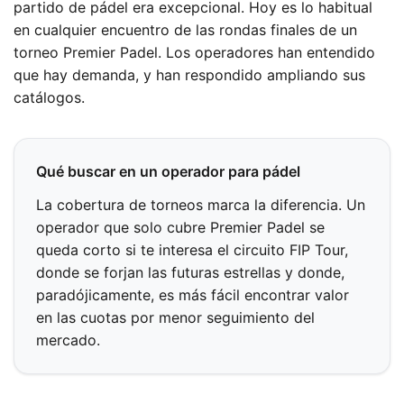
partido de pádel era excepcional. Hoy es lo habitual
en cualquier encuentro de las rondas finales de un
torneo Premier Padel. Los operadores han entendido
que hay demanda, y han respondido ampliando sus
catálogos.
Qué buscar en un operador para pádel
La cobertura de torneos marca la diferencia. Un
operador que solo cubre Premier Padel se
queda corto si te interesa el circuito FIP Tour,
donde se forjan las futuras estrellas y donde,
paradójicamente, es más fácil encontrar valor
en las cuotas por menor seguimiento del
mercado.