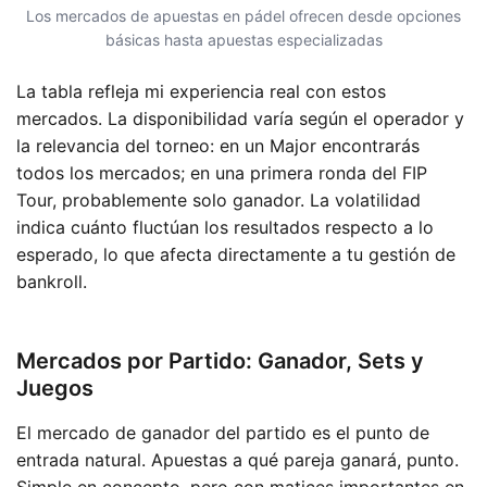
Los mercados de apuestas en pádel ofrecen desde opciones
básicas hasta apuestas especializadas
La tabla refleja mi experiencia real con estos
mercados. La disponibilidad varía según el operador y
la relevancia del torneo: en un Major encontrarás
todos los mercados; en una primera ronda del FIP
Tour, probablemente solo ganador. La volatilidad
indica cuánto fluctúan los resultados respecto a lo
esperado, lo que afecta directamente a tu gestión de
bankroll.
Mercados por Partido: Ganador, Sets y
Juegos
El mercado de ganador del partido es el punto de
entrada natural. Apuestas a qué pareja ganará, punto.
Simple en concepto, pero con matices importantes en