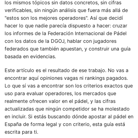
los mismos tópicos sin datos concretos, sin cifras
verificables, sin ningún análisis que fuera más allá de
"estos son los mejores operadores". Así que decidí
hacer lo que nadie parecía dispuesto a hacer: cruzar
los informes de la Federación Internacional de Pádel
con los datos de la DGOJ, hablar con jugadores
federados que también apuestan, y construir una guía
basada en evidencias.
Este artículo es el resultado de ese trabajo. No vas a
encontrar aquí opiniones vagas ni rankings pagados.
Lo que sí vas a encontrar son los criterios exactos que
uso para evaluar operadores, los mercados que
realmente ofrecen valor en el pádel, y las cifras
actualizadas que ningún competidor se ha molestado
en incluir. Si estás buscando dónde apostar al pádel en
España de forma legal y con criterio, esta guía está
escrita para ti.