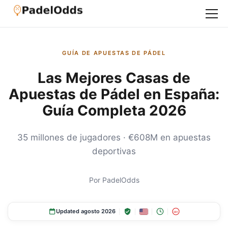
GUÍA DE APUESTAS DE PÁDEL
Las Mejores Casas de
Apuestas de Pádel en España:
Guía Completa 2026
35 millones de jugadores · €608M en apuestas
deportivas
Por PadelOdds
Updated agosto 2026
18+