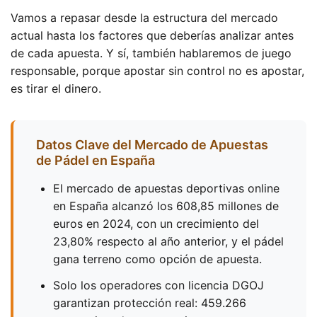
Vamos a repasar desde la estructura del mercado
actual hasta los factores que deberías analizar antes
de cada apuesta. Y sí, también hablaremos de juego
responsable, porque apostar sin control no es apostar,
es tirar el dinero.
Datos Clave del Mercado de Apuestas
de Pádel en España
El mercado de apuestas deportivas online
en España alcanzó los 608,85 millones de
euros en 2024, con un crecimiento del
23,80% respecto al año anterior, y el pádel
gana terreno como opción de apuesta.
Solo los operadores con licencia DGOJ
garantizan protección real: 459.266