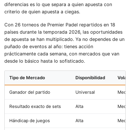
diferencias es lo que separa a quien apuesta con
criterio de quien apuesta a ciegas.
Con 26 torneos de Premier Padel repartidos en 18
países durante la temporada 2026, las oportunidades
de apuesta se han multiplicado. Ya no dependes de un
puñado de eventos al año: tienes acción
prácticamente cada semana, con mercados que van
desde lo básico hasta lo sofisticado.
Tipo de Mercado
Disponibilidad
Volati
Ganador del partido
Universal
Media
Resultado exacto de sets
Alta
Media
Hándicap de juegos
Alta
Media