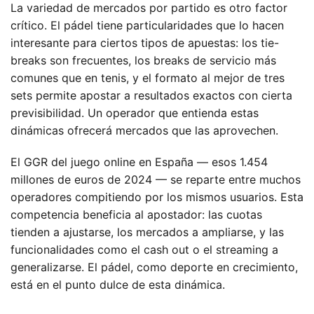
La variedad de mercados por partido es otro factor
crítico. El pádel tiene particularidades que lo hacen
interesante para ciertos tipos de apuestas: los tie-
breaks son frecuentes, los breaks de servicio más
comunes que en tenis, y el formato al mejor de tres
sets permite apostar a resultados exactos con cierta
previsibilidad. Un operador que entienda estas
dinámicas ofrecerá mercados que las aprovechen.
El GGR del juego online en España — esos 1.454
millones de euros de 2024 — se reparte entre muchos
operadores compitiendo por los mismos usuarios. Esta
competencia beneficia al apostador: las cuotas
tienden a ajustarse, los mercados a ampliarse, y las
funcionalidades como el cash out o el streaming a
generalizarse. El pádel, como deporte en crecimiento,
está en el punto dulce de esta dinámica.