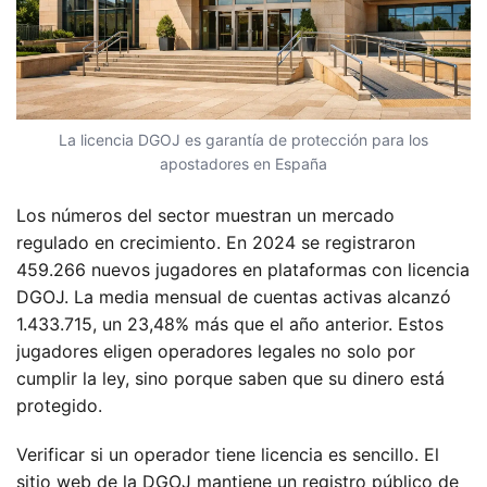
La licencia DGOJ es garantía de protección para los
apostadores en España
Los números del sector muestran un mercado
regulado en crecimiento. En 2024 se registraron
459.266 nuevos jugadores en plataformas con licencia
DGOJ. La media mensual de cuentas activas alcanzó
1.433.715, un 23,48% más que el año anterior. Estos
jugadores eligen operadores legales no solo por
cumplir la ley, sino porque saben que su dinero está
protegido.
Verificar si un operador tiene licencia es sencillo. El
sitio web de la DGOJ mantiene un registro público de